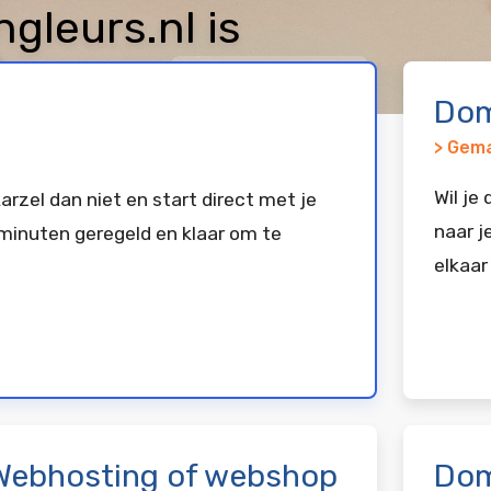
leurs.nl is
keerd bij
Vimexx
Dom
> Gema
Wil je
arzel dan niet en start direct met je
naar j
minuten geregeld en klaar om te
elkaar
Webhosting of webshop
Dom