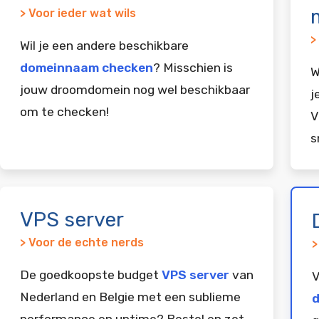
> Voor ieder wat wils
>
Wil je een andere beschikbare
domeinnaam checken
? Misschien is
W
jouw droomdomein nog wel beschikbaar
j
om te checken!
V
s
VPS server
> Voor de echte nerds
>
De goedkoopste budget
VPS server
van
V
Nederland en Belgie met een sublieme
d
performance en uptime? Bestel en zet