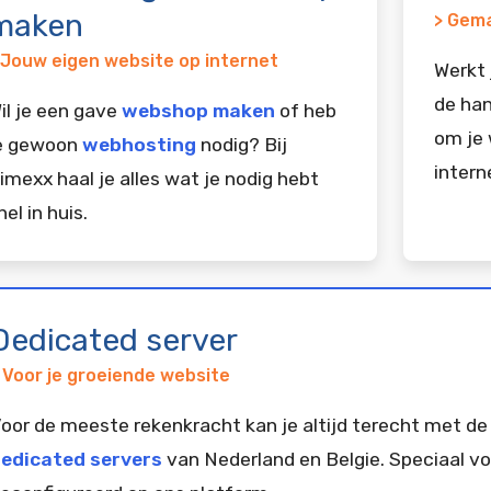
maken
> Gema
 Jouw eigen website op internet
Werkt 
de han
il je een gave
webshop maken
of heb
om je 
e gewoon
webhosting
nodig? Bij
intern
imexx haal je alles wat je nodig hebt
nel in huis.
Dedicated server
 Voor je groeiende website
oor de meeste rekenkracht kan je altijd terecht met de
edicated servers
van Nederland en Belgie. Speciaal vo